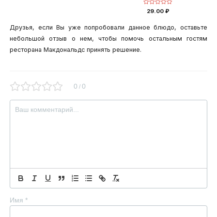
из
5
Оценка
29.00
₽
0
из
5
Друзья, если Вы уже попробовали данное блюдо, оставьте
небольшой отзыв о нем, чтобы помочь остальным гостям
ресторана Макдональдс принять решение.
0
0
/
Имя
*