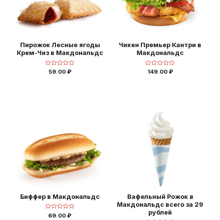
Пирожок Лесные ягоды
Чикен Премьер Кантри в
Крем-Чиз в Макдональдс
Макдональдс
Оценка
Оценка
59.00
₽
149.00
₽
0
0
из
из
5
5
Биффер в Макдональдс
Вафельный Рожок в
Макдональдс всего за 29
рублей
Оценка
69.00
₽
0