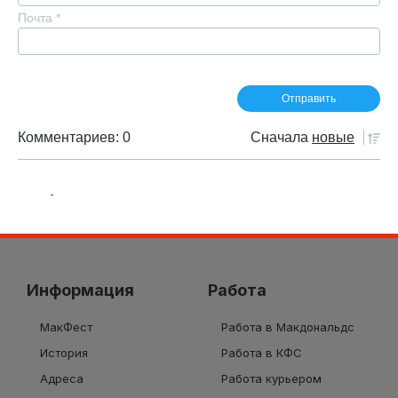
Почта
*
Комментариев: 0
Сначала
новые
Информация
Работа
МакФест
Работа в Макдональдс
История
Работа в КФС
Адреса
Работа курьером