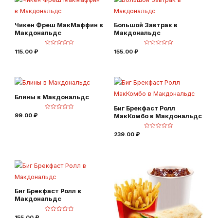
и
и
з
з
5
5
Чикен Фреш МакМаффин в
Большой Завтрак в
Макдональдс
Макдональдс
О
О
115.00
₽
155.00
₽
ц
ц
е
е
н
н
к
к
а
а
0
0
и
и
з
з
5
5
Блины в Макдональдс
Биг Брекфаст Ролл
О
99.00
₽
МакКомбо в Макдональдс
ц
е
н
О
к
239.00
₽
ц
а
е
0
н
и
к
з
а
5
0
и
з
5
Биг Брекфаст Ролл в
Макдональдс
О
155.00
₽