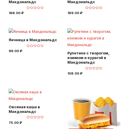
Макдональдс
Макдональдс
О
О
169.00
₽
189.00
₽
ц
ц
е
е
н
н
к
к
а
а
0
0
и
и
з
з
5
5
Яичница в Макдональдс
О
99.00
₽
Рулетики с творогом,
ц
е
изюмом и курагой в
н
к
Макдональдс
а
0
и
О
108.00
₽
з
ц
5
е
н
к
а
0
и
з
5
Овсяная каша в
Макдональдс
О
75.00
₽
ц
е