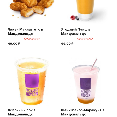
Чикен Макнаггетс в
Ягодный Пунш в
Макдональдс
Макдональдс
О
О
49.00
₽
99.00
₽
ц
ц
е
е
н
н
к
к
а
а
0
0
и
и
з
з
5
5
Яблочный сок в
Шейк Манго-Маракуйя в
Макдональдс
Макдональдс