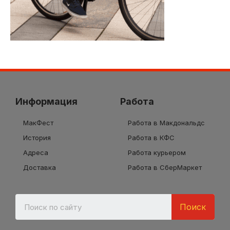
Информация
Работа
МакФест
Работа в Макдональдс
История
Работа в КФС
Адреса
Работа курьером
Доставка
Работа в СберМаркет
Поиск