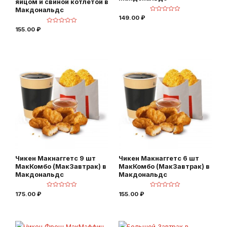
яйцом и свиной котлетой в
Макдональдс
О
149.00
₽
ц
е
О
155.00
₽
н
ц
к
е
а
н
0
к
и
а
з
0
5
и
з
5
Чикен Макнаггетс 9 шт
Чикен Макнаггетс 6 шт
МакКомбо (МакЗавтрак) в
МакКомбо (МакЗавтрак) в
Макдональдс
Макдональдс
О
О
175.00
₽
155.00
₽
ц
ц
е
е
н
н
к
к
а
а
0
0