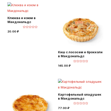
а
а
0
0
и
и
з
з
5
5
Клюква и изюм в
Макдональдс
О
20.00
₽
ц
е
н
к
а
0
и
з
Киш с лососем и брокколи
5
в Макдональдс
О
145.00
₽
ц
е
н
к
а
0
и
з
5
Картофельный оладушек
в Макдональдс
О
77.00
₽
ц