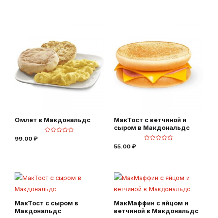
н
е
к
н
а
к
0
а
и
0
з
и
5
з
5
Омлет в Макдональдс
МакТост с ветчиной и
сыром в Макдональдс
О
99.00
₽
ц
О
55.00
₽
е
ц
н
е
к
н
а
к
0
а
и
0
з
и
5
з
5
МакТост с сыром в
МакМаффин с яйцом и
Макдональдс
ветчиной в Макдональдс