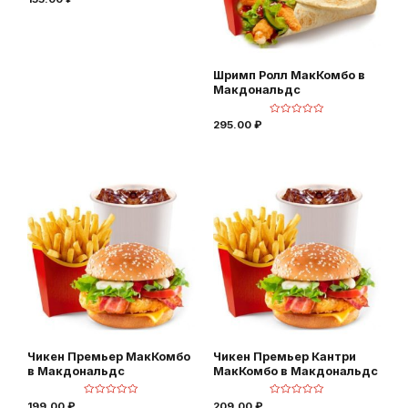
ц
е
н
к
а
0
и
з
Шримп Ролл МакКомбо в
5
Макдональдс
О
295.00
₽
ц
е
н
к
а
0
и
з
5
Чикен Премьер МакКомбо
Чикен Премьер Кантри
в Макдональдс
МакКомбо в Макдональдс
О
О
199.00
₽
209.00
₽