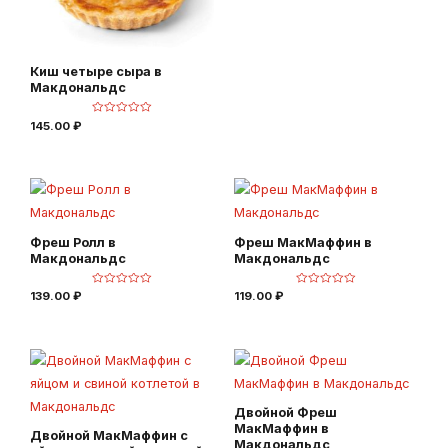
е
н
к
а
0
и
з
Киш четыре сыра в
5
Макдональдс
О
145.00
₽
ц
е
н
к
а
0
и
з
5
Фреш Ролл в
Фреш МакМаффин в
Макдональдс
Макдональдс
О
О
139.00
₽
119.00
₽
ц
ц
е
е
н
н
к
к
а
а
0
0
и
и
з
з
5
5
Двойной Фреш
МакМаффин в
Двойной МакМаффин с
Макдональдс