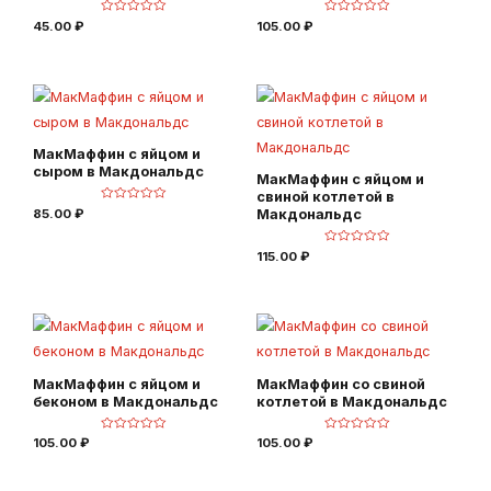
О
О
45.00
₽
105.00
₽
ц
ц
е
е
н
н
к
к
а
а
0
0
и
и
з
з
5
5
МакМаффин с яйцом и
сыром в Макдональдс
МакМаффин с яйцом и
свиной котлетой в
О
85.00
₽
Макдональдс
ц
е
н
О
к
115.00
₽
ц
а
е
0
н
и
к
з
а
5
0
и
з
5
МакМаффин с яйцом и
МакМаффин со свиной
беконом в Макдональдс
котлетой в Макдональдс
О
О
105.00
₽
105.00
₽
ц
ц
е
е
н
н
к
к