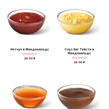
Кетчуп в Макдональдс
Соус Биг Тейсти в
Макдональдс
Оценка
29.00
₽
0
Оценка
29.00
₽
из
0
5
из
5