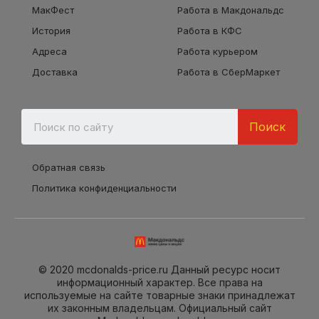
МакФест
Работа в Макдональдс
История
Работа в КФС
Адреса
Работа курьером
Доставка
Работа в СберМаркет
Поиск
Обратная связь
Политика конфиденциальности
© 2020 mcdonalds-price.ru Данный ресурс носит
информационный характер. Все права на
используемые на сайте товарные знаки принадлежат
их законным владельцам. Официальный сайт