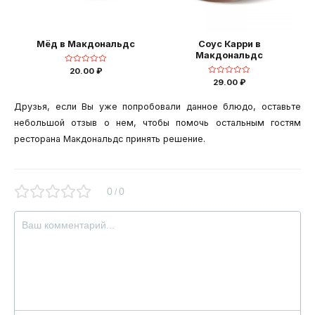
Мёд в Макдональдс
Соус Карри в
Макдональдс
Оценка
20.00
₽
0
Оценка
29.00
₽
из
0
5
из
5
Друзья, если Вы уже попробовали данное блюдо, оставьте
небольшой отзыв о нем, чтобы помочь остальным гостям
ресторана Макдональдс принять решение.
0
0
/