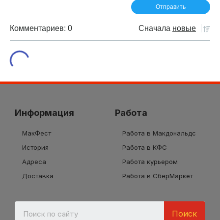
Комментариев: 0
Сначала
новые
Информация
Работа
МакФест
Работа в Макдональдс
История
Работа в КФС
Адреса
Работа курьером
Доставка
Работа в СберМаркет
Поиск