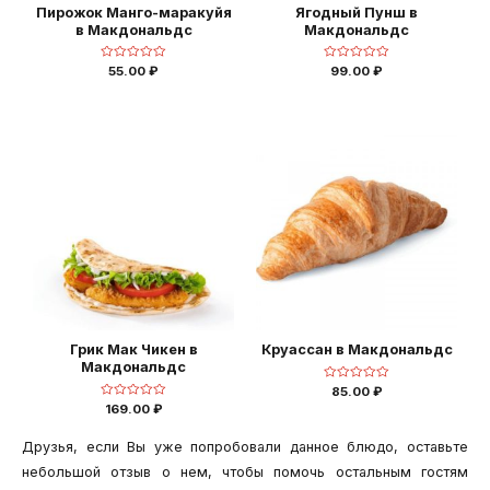
Пирожок Манго-маракуйя
Ягодный Пунш в
в Макдональдс
Макдональдс
Оценка
Оценка
55.00
₽
99.00
₽
0
0
из
из
5
5
Грик Мак Чикен в
Круаcсан в Макдональдс
Макдональдс
Оценка
85.00
₽
0
Оценка
169.00
₽
из
0
5
из
5
Друзья, если Вы уже попробовали данное блюдо, оставьте
небольшой отзыв о нем, чтобы помочь остальным гостям