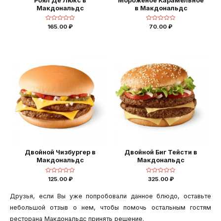
Роял Де Люкс в
Мороженое Карамельное
Макдональдс
в Макдональдс
Оценка
Оценка
165.00
₽
70.00
₽
0
0
из
из
5
5
Двойной Чизбургер в
Двойной Биг Тейсти в
Макдональдс
Макдональдс
Оценка
Оценка
125.00
₽
325.00
₽
0
0
из
из
5
5
Друзья, если Вы уже попробовали данное блюдо, оставьте
небольшой отзыв о нем, чтобы помочь остальным гостям
ресторана Макдональдс принять решение.