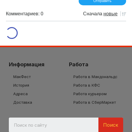
Комментариев: 0
Сначала
новые
Информация
Работа
МакФест
Работа в Макдональдс
История
Работа в КФС
Адреса
Работа курьером
Доставка
Работа в СберМаркет
Поиск