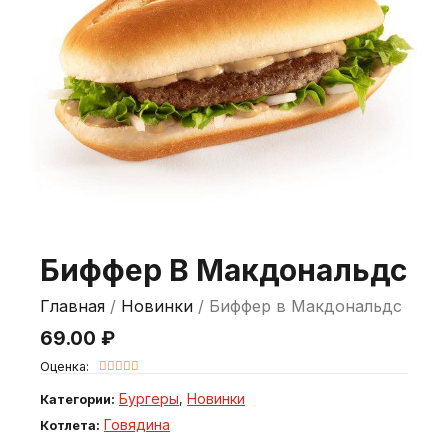
Биффер В Макдональдс
Главная
/
Новинки
/ Биффер в Макдональдс
69.00
₽
Оценка:





Бургеры
Новинки
Категории:
,
Говядина
Котлета: