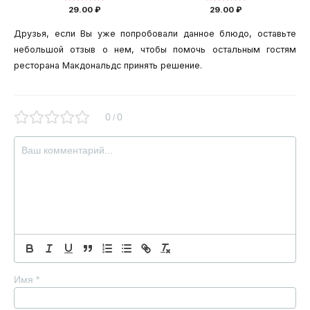
Оценка
Оценка
29.00
₽
29.00
₽
0
0
из
из
5
5
Друзья, если Вы уже попробовали данное блюдо, оставьте
небольшой отзыв о нем, чтобы помочь остальным гостям
ресторана Макдональдс принять решение.
0
0
/
Имя
*