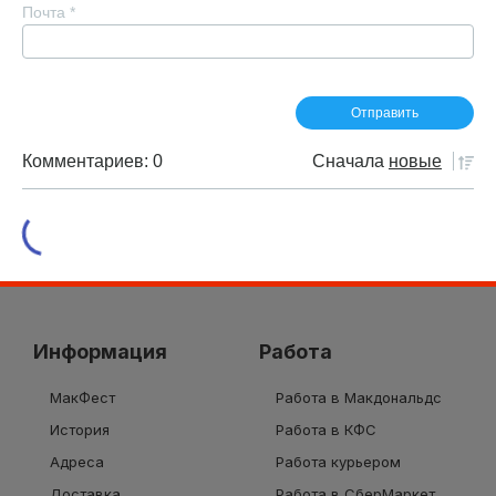
Почта
*
Комментариев: 0
Сначала
новые
Информация
Работа
МакФест
Работа в Макдональдс
История
Работа в КФС
Адреса
Работа курьером
Доставка
Работа в СберМаркет