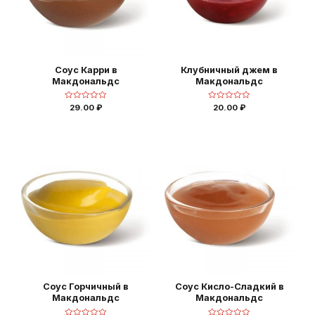
Соус Карри в
Клубничный джем в
Макдональдс
Макдональдс
Оценка
Оценка
29.00
₽
20.00
₽
0
0
из
из
5
5
Соус Горчичный в
Соус Кисло-Сладкий в
Макдональдс
Макдональдс