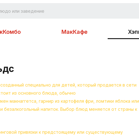
кКомбо
МакКафе
Хэп
ьдс
созданный специально для детей, который продается в сети
стоит из основного блюда, обычно
кен макнаггетса, гарнир из картофеля фри, ломтики яблока или
ли безалкогольный напиток. Выбор блюд меняется от страны к
тинговой привязки к предстоящему или существующему