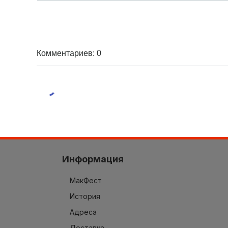
Комментариев: 0
Информация
МакФест
История
Адреса
Доставка