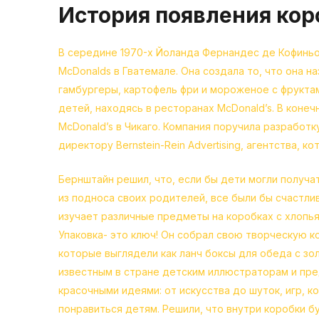
История появления кор
В середине 1970-х Йоланда Фернандес де Кофиньо
McDonalds в Гватемале. Она создала то, что она 
гамбургеры, картофель фри и мороженое с фрукта
детей, находясь в ресторанах McDonald’s. В коне
McDonald’s в Чикаго. Компания поручила разработ
директору Bernstein-Rein Advertising, агентства, 
Бернштайн решил, что, если бы дети могли получа
из подноса своих родителей, все были бы счастлив
изучает различные предметы на коробках с хлопьям
Упаковка- это ключ! Он собрал свою творческую к
которые выглядели как ланч боксы для обеда с зо
известным в стране детским иллюстраторам и пре
красочными идеями: от искусства до шуток, игр, ко
понравиться детям. Решили, что внутри коробки б