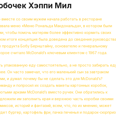
обочек Хэппи Мил
 вместе со своим мужем начала работать в ресторане
назвала меню «Меню Рональда Макдональда», в котором были
ми, чтобы помочь матерям более эффективно кормить своих
чном итоге концепция была доведена до сведения руководств
ку продукта Бобу Бернштайну, основателю и генеральному
которое считало McDonald’s ключевым клиентом с 1967 года.
ть упакованную еду самостоятельно, а не просто забирать ед
ее. Он часто замечал, что его маленький сын за завтраком
и, и думал: почему бы не сделать это для McDonald’s?
оманду и попросил их создать макеты картонных коробок,
лотыми арками McDonald’s вместо ручек. Они обратились к
дложили им заполнить края и верхнюю часть коробки своими
миксов, историй и фантазий, всем, что, по их мнению, может
удет бургер, картофель фри, пачка печенья и подарок-сюрприз