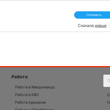
Сначала
новые
Работа
Работа в Макдональдс
Работа в КФС
О
Работа курьером
П
Работа в СберМаркет