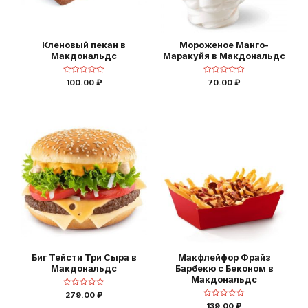
Кленовый пекан в
Мороженое Манго-
Макдональдс
Маракуйя в Макдональдс
Оценка
Оценка
100.00
₽
70.00
₽
0
0
из
из
5
5
Биг Тейсти Три Сыра в
Макфлейфор Фрайз
Макдональдс
Барбекю с Беконом в
Макдональдс
Оценка
279.00
₽
0
Оценка
139.00
₽
из