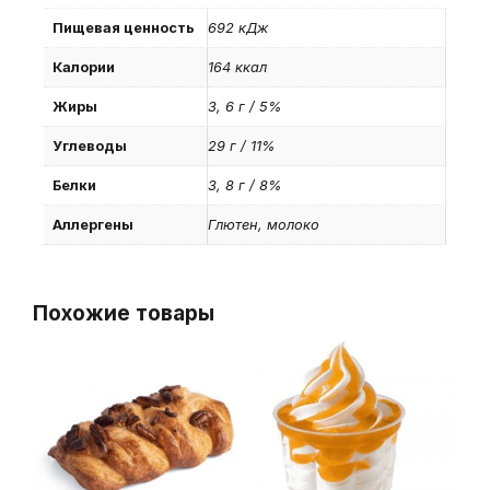
Пищевая ценность
692 кДж
Калории
164 ккал
Жиры
3, 6 г / 5%
Углеводы
29 г / 11%
Белки
3, 8 г / 8%
Аллергены
Глютен, молоко
Похожие товары