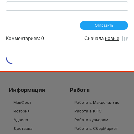
Комментариев: 0
Сначала
новые
Информация
Работа
МакФест
Работа в Макдональдс
История
Работа в КФС
Адреса
Работа курьером
Доставка
Работа в СберМаркет