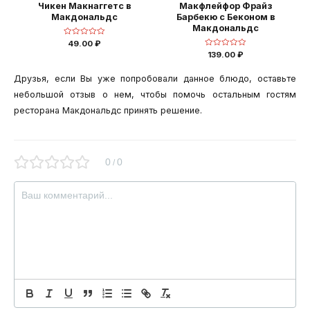
Чикен Макнаггетс в
Макфлейфор Фрайз
Макдональдс
Барбекю с Беконом в
Макдональдс
Оценка
49.00
₽
0
Оценка
139.00
₽
из
0
5
из
5
Друзья, если Вы уже попробовали данное блюдо, оставьте
небольшой отзыв о нем, чтобы помочь остальным гостям
ресторана Макдональдс принять решение.
0
0
/