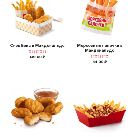
Снэк Бокс в Макдональдс
Морковные палочки в
Макдональдс
Оценка
139.00
₽
0
Оценка
44.00
₽
из
0
5
из
5