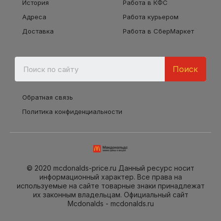
История
Работа в КФС
Адреса
Работа курьером
Доставка
Работа в СберМаркет
Поиск
Обратная связь
Политика конфиденциальности
© 2020 mcdonalds-price.ru Данный ресурс носит
информационный характер. Все права на
используемые на сайте товарные знаки принадлежат
их законным владельцам. Официальный сайт
Mcdonalds - mcdonalds.ru