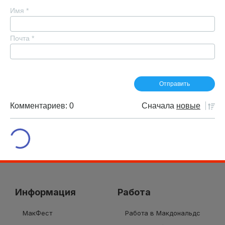
Имя
*
Почта
*
Комментариев: 0
Сначала
новые
Информация
Работа
МакФест
Работа в Макдональдс