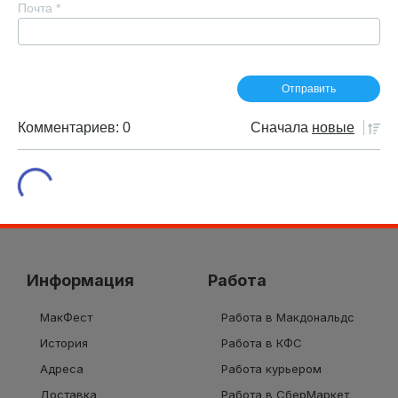
Почта
*
Комментариев: 0
Сначала
новые
Информация
Работа
МакФест
Работа в Макдональдс
История
Работа в КФС
Адреса
Работа курьером
Доставка
Работа в СберМаркет