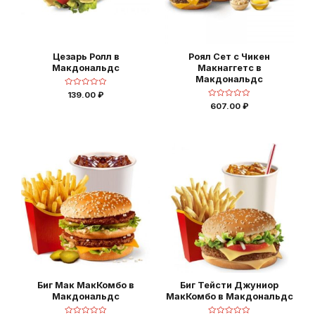
Цезарь Ролл в
Роял Сет с Чикен
Макдональдс
Макнаггетс в
Макдональдс
Оценка
139.00
₽
0
Оценка
607.00
₽
из
0
5
из
5
Биг Мак МакКомбо в
Биг Тейсти Джуниор
Макдональдс
МакКомбо в Макдональдс