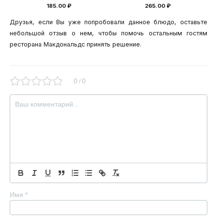
Оценка
Оценка
185.00
₽
265.00
₽
0
0
из
из
5
5
Друзья, если Вы уже попробовали данное блюдо, оставьте
небольшой отзыв о нем, чтобы помочь остальным гостям
ресторана Макдональдс принять решение.
0
0
/
Имя
*