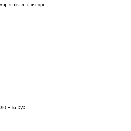
ожаренная во фритюре.
и
айз + 62 руб