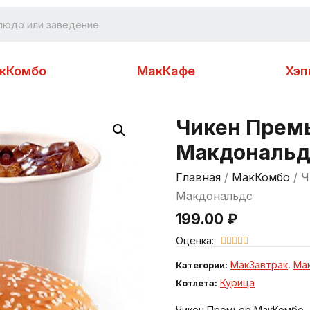
кКомбо
МакКафе
Хэп
Чикен Прем
Макдональд
Главная
/
МакКомбо
/ Ч
Макдональдс
199.00
₽
Оценка:





МакЗавтрак
Ма
Категории:
,
Курица
Котлета:
Чикен Премьер МакКомбо –