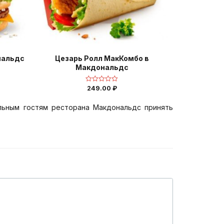
нальдс
Цезарь Ролл МакКомбо в
Макдональдс
249.00
₽
Оценка
0
из
5
льным гостям ресторана Макдональдс принять