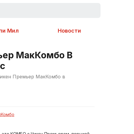
пи Мил
Новости
ьер МакКомбо В
с
икен Премьер МакКомбо в
кКомбо
 это КОМБО с Чикен Премьером, порцией