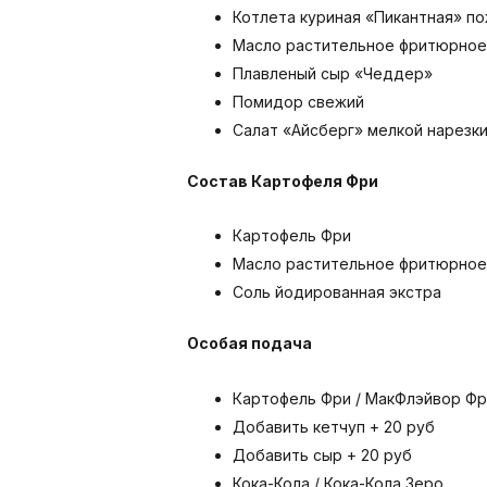
Котлета куриная «Пикантная» п
Масло растительное фритюрное
Плавленый сыр «Чеддер»
Помидор свежий
Салат «Айсберг» мелкой нарезк
Состав Картофеля Фри
Картофель Фри
Масло растительное фритюрное
Соль йодированная экстра
Особая подача
Картофель Фри / МакФлэйвор Фр
Добавить кетчуп + 20 руб
Добавить сыр + 20 руб
Кока-Кола / Кока-Кола Зеро