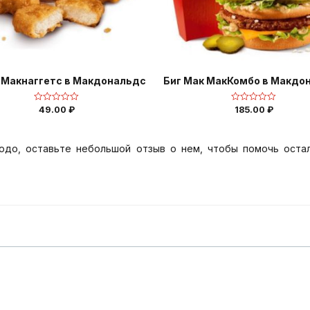
 Макнаггетс в Макдональдс
Биг Мак МакКомбо в Макдо
49.00
₽
185.00
₽
Оценка
Оценка
0
0
из
из
5
5
юдо, оставьте небольшой отзыв о нем, чтобы помочь оста