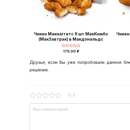
Чикен Макнаггетс 9 шт МакКомбо
Чикен
(МакЗавтрак) в Макдональдс
175.00
₽
Оценка
0
из
5
Друзья, если Вы уже попробовали данное бл
решение.
0
0
/