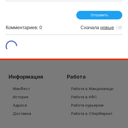
Комментариев: 0
Сначала
новые
Информация
Работа
МакФест
Работа в Макдональдс
История
Работа в КФС
Адреса
Работа курьером
Доставка
Работа в СберМаркет