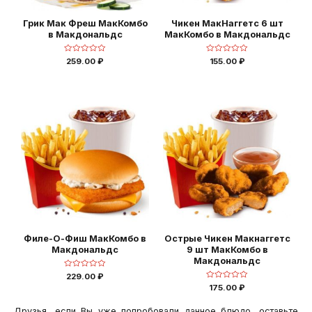
Грик Мак Фреш МакКомбо
Чикен МакНаггетс 6 шт
в Макдональдс
МакКомбо в Макдональдс
Оценка
Оценка
259.00
₽
155.00
₽
0
0
из
из
5
5
Филе-О-Фиш МакКомбо в
Острые Чикен Макнаггетс
Макдональдс
9 шт МакКомбо в
Макдональдс
Оценка
229.00
₽
0
Оценка
175.00
₽
из
0
5
из
5
Друзья, если Вы уже попробовали данное блюдо, оставьте