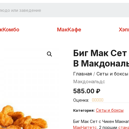
кКомбо
МакКафе
Хэп
Биг Мак Сет
В Макдонал
Главная
/
Сеты и боксы
Макдональдс
585.00
₽
Оценка:





Сеты и боксы
Категория:
Биг Мак Сет с Чикен Макна
МакНаггетс
, 2 порции
стан