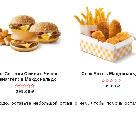
л Сет для Семьи с Чикен
Снэк Бокс в Макдональ
кнаггетс в Макдональдс
139.00
₽
Оценка
0
299.00
₽
Оценка
из
0
5
из
5
юдо, оставьте небольшой отзыв о нем, чтобы помочь оста