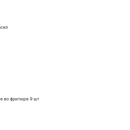
и
асел
е во фритюре 9 шт