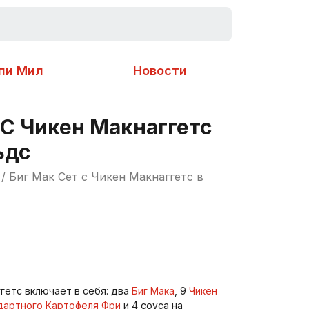
пи Мил
Новости
 С Чикен Макнаггетс
ьдс
/ Биг Мак Сет с Чикен Макнаггетс в
ггетс включает в себя: два
Биг Мака
, 9
Чикен
дартного Картофеля Фри
и 4 соуса на