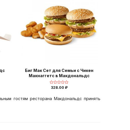
дс
Биг Мак Сет для Семьи с Чикен
Макнаггетс в Макдональдс
328.00
₽
Оценка
0
из
5
льным гостям ресторана Макдональдс принять