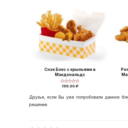
Снэк Бокс с крыльями в
Роя
Макдональдс
Ма
199.00
₽
Оценка
0
из
5
Друзья, если Вы уже попробовали данное бл
решение.