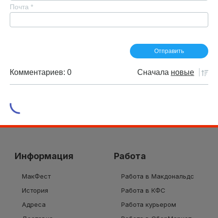
Почта
*
Комментариев: 0
Сначала
новые
Информация
Работа
МакФест
Работа в Макдональдс
История
Работа в КФС
Адреса
Работа курьером