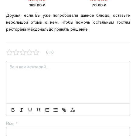
Оценка
Оценка
169.00
₽
70.00
₽
0
0
из
из
5
5
Друзья, если Вы уже попробовали данное блюдо, оставьте
небольшой отзыв о нем, чтобы помочь остальным гостям
ресторана Макдональдс принять решение.
0
0
/
Имя
*