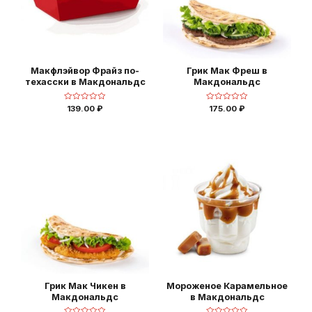
Макфлэйвор Фрайз по-
Грик Мак Фреш в
техасски в Макдональдс
Макдональдс
Оценка
Оценка
139.00
₽
175.00
₽
0
0
из
из
5
5
Грик Мак Чикен в
Мороженое Карамельное
Макдональдс
в Макдональдс