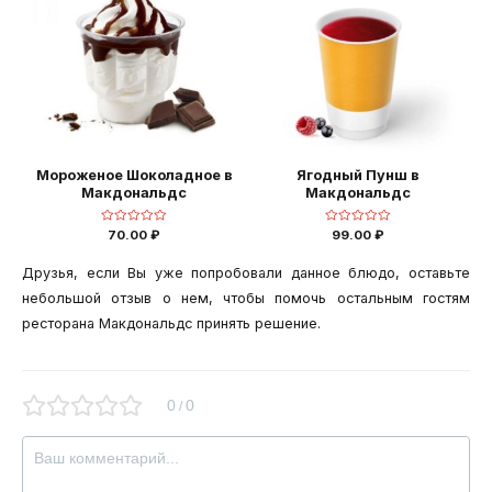
Мороженое Шоколадное в
Ягодный Пунш в
Макдональдс
Макдональдс
Оценка
Оценка
70.00
₽
99.00
₽
0
0
из
из
5
5
Друзья, если Вы уже попробовали данное блюдо, оставьте
небольшой отзыв о нем, чтобы помочь остальным гостям
ресторана Макдональдс принять решение.
0
0
/