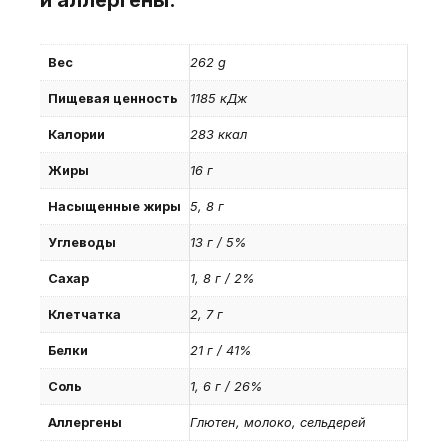
и аллергены:
Вес
262 g
Пищевая ценность
1185 кДж
Калории
283 ккал
Жиры
16 г
Насыщенные жиры
5, 8 г
Углеводы
13 г / 5%
Сахар
1, 8 г / 2%
Клетчатка
2, 7 г
Белки
21 г / 41%
Соль
1, 6 г / 26%
Аллергены
Глютен, молоко, сельдерей