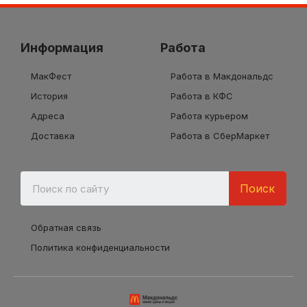
Информация
Работа
МакФест
Работа в Макдональдс
История
Работа в КФС
Адреса
Работа курьером
Доставка
Работа в СберМаркет
Поиск
Обратная связь
Политика конфиденциальности