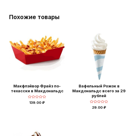
Похожие товары
Макфлэйвор Фрайз по-
Вафельный Рожок в
техасски в Макдональдс
Макдональдс всего за 29
рублей
Оценка
139.00
₽
0
Оценка
29.00
₽
из
0
5
из
5