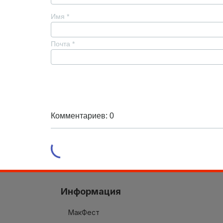
Имя
*
Почта
*
Комментариев: 0
Информация
МакФест