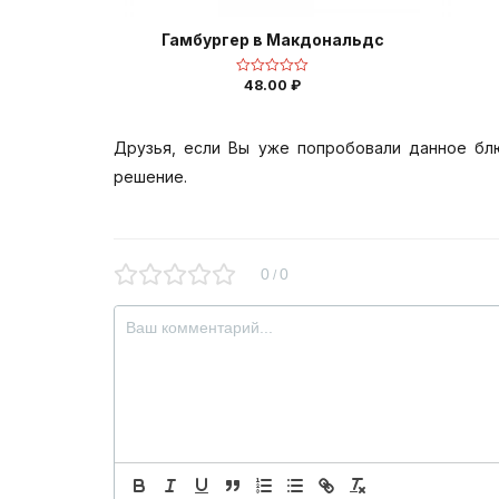
Гамбургер в Макдональдс
48.00
₽
Оценка
0
из
5
Друзья, если Вы уже попробовали данное бл
решение.
0
0
/