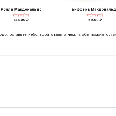
Роял в Макдональдс
Биффер в Макдональд
145.00
₽
69.00
₽
Оценка
Оценка
0
0
из
из
5
5
юдо, оставьте небольшой отзыв о нем, чтобы помочь оста