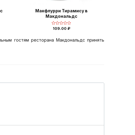
с
Макфлурри Тирамису в
Макдональдс
109.00
₽
Оценка
0
из
5
льным гостям ресторана Макдональдс принять