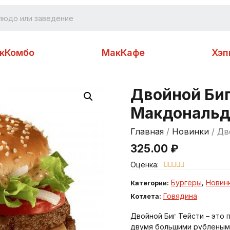
кКомбо
МакКафе
Хэп
Двойной Биг
Макдональд
Главная
/
Новинки
/ Дв
325.00
₽
Оценка:





Бургеры
Новин
Категории:
,
Говядина
Котлета:
Двойной Биг Тейсти – это
двумя большими рубленым