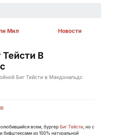
пи Мил
Новости
 Тейсти В
с
ойной Биг Тейсти в Макдональдс
ки
 полюбившийся всем, бургер
Биг Тейсти
, но с
и бифштексами из 100% натуральной