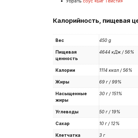
Убрать
соус «Биг Тейсти»
Калорийность, пищевая ц
Вес
450 g
Пищевая
4644 кДж / 56%
ценность
Калории
1114 ккал / 56%
Жиры
69 г / 99%
Насыщенные
30 г / 151%
жиры
Углеводы
50 г / 19%
Сахар
10 г / 12%
Клетчатка
3 г