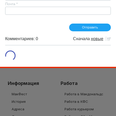
Почта
*
Комментариев: 0
Сначала
новые
Информация
Работа
МакФест
Работа в Макдональдс
История
Работа в КФС
Адреса
Работа курьером