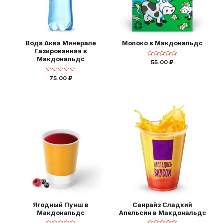
Вода Аква Минерале
Молоко в Макдональдс
Газированная в
Макдональдс
Оценка
55.00
₽
0
из
5
Оценка
75.00
₽
0
из
5
Ягодный Пунш в
Санрайз Сладкий
Макдональдс
Апельсин в Макдональдс