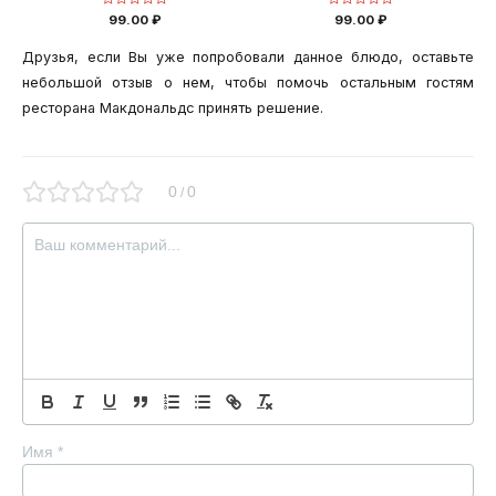
Оценка
Оценка
99.00
₽
99.00
₽
0
0
из
из
5
5
Друзья, если Вы уже попробовали данное блюдо, оставьте
небольшой отзыв о нем, чтобы помочь остальным гостям
ресторана Макдональдс принять решение.
0
0
/
Имя
*