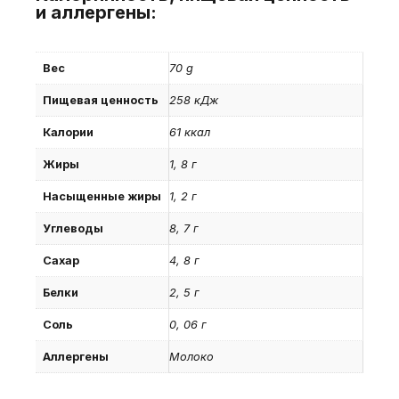
и аллергены:
Вес
70 g
Пищевая ценность
258 кДж
Калории
61 ккал
Жиры
1, 8 г
Насыщенные жиры
1, 2 г
Углеводы
8, 7 г
Сахар
4, 8 г
Белки
2, 5 г
Соль
0, 06 г
Аллергены
Молоко