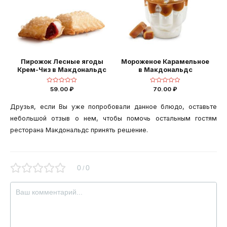
Пирожок Лесные ягоды
Мороженое Карамельное
Крем-Чиз в Макдональдс
в Макдональдс
Оценка
Оценка
59.00
₽
70.00
₽
0
0
из
из
5
5
Друзья, если Вы уже попробовали данное блюдо, оставьте
небольшой отзыв о нем, чтобы помочь остальным гостям
ресторана Макдональдс принять решение.
0
0
/