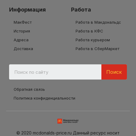
Информация
Работа
МакФест
Работа в Макдональдс
История
Работа в КФС
Адреса
Работа курьером
Доставка
Работа в СберМаркет
Поиск
Обратная связь
Политика конфиденциальности
© 2020 mcdonalds-price.ru Данный ресурс носит