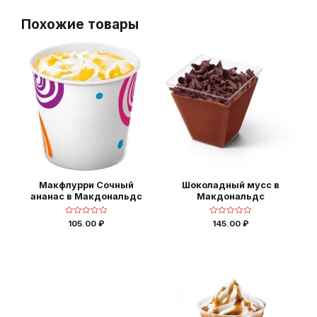
Похожие товары
Макфлурри Сочный
Шоколадный мусс в
ананас в Макдональдс
Макдональдс
Оценка
Оценка
105.00
₽
145.00
₽
0
0
из
из
5
5