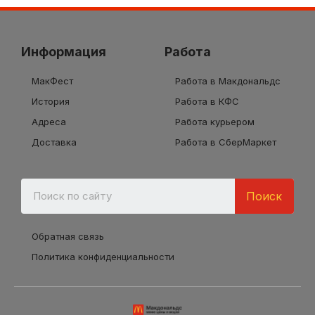
Информация
Работа
МакФест
Работа в Макдональдс
История
Работа в КФС
Адреса
Работа курьером
Доставка
Работа в СберМаркет
Поиск
Обратная связь
Политика конфиденциальности