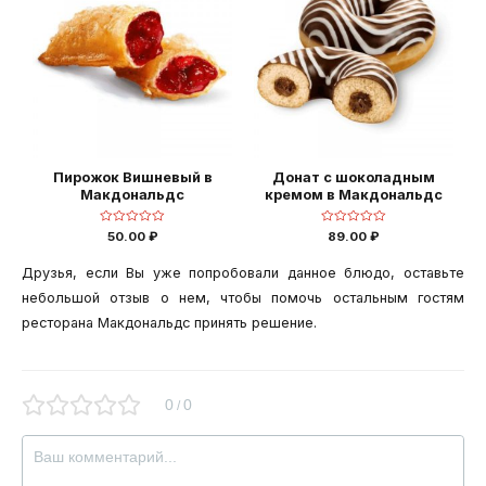
Пирожок Вишневый в
Донат с шоколадным
Макдональдс
кремом в Макдональдс
Оценка
Оценка
50.00
₽
89.00
₽
0
0
из
из
5
5
Друзья, если Вы уже попробовали данное блюдо, оставьте
небольшой отзыв о нем, чтобы помочь остальным гостям
ресторана Макдональдс принять решение.
0
0
/