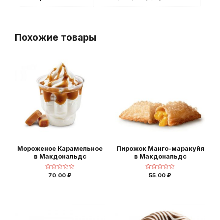
Похожие товары
Мороженое Карамельное
Пирожок Манго-маракуйя
в Макдональдс
в Макдональдс
Оценка
Оценка
70.00
₽
55.00
₽
0
0
из
из
5
5