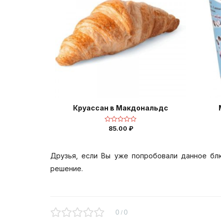
Круаcсан в Макдональдс
85.00
₽
Оценка
0
из
5
Друзья, если Вы уже попробовали данное бл
решение.
0
0
/