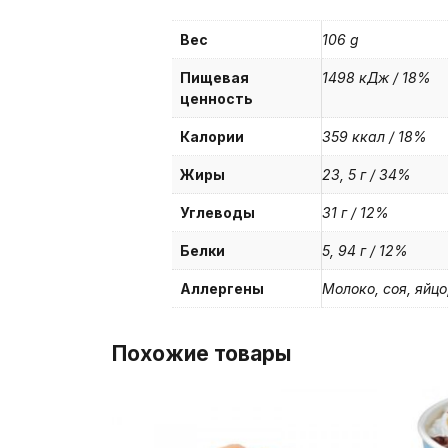
Вес
106 g
Пищевая
1498 кДж / 18%
ценность
Калории
359 ккал / 18%
Жиры
23, 5 г / 34%
Углеводы
31 г / 12%
Белки
5, 94 г / 12%
Аллергены
Молоко, соя, яйцо
Похожие товары