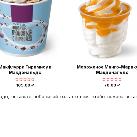
Макфлурри Тирамису в
Мороженое Манго-Мараку
Макдональдс
Макдональдс
109.00
₽
70.00
₽
Оценка
Оценка
0
0
из
из
5
5
юдо, оставьте небольшой отзыв о нем, чтобы помочь оста