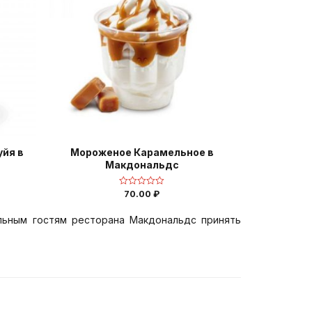
йя в
Мороженое Карамельное в
Макдональдс
70.00
₽
Оценка
0
из
5
льным гостям ресторана Макдональдс принять