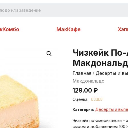
кКомбо
МакКафе
Хэп
Чизкейк По
Макдональд
Главная
/
Десерты и вы
Макдональдс
129.00
₽
Оценка:





Десерты и выпе
Категория:
Чизкейк по-американски –
сыром и добавлением 100%