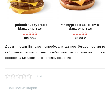
Тройной Чизбургер в
Чизбургер с беконом в
Макдональдс
Макдональдс
Оценка
Оценка
169.00
₽
75.00
₽
0
0
из
из
5
5
Друзья, если Вы уже попробовали данное блюдо, оставьте
небольшой отзыв о нем, чтобы помочь остальным гостям
ресторана Макдональдс принять решение.
0
0
/