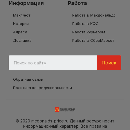
Информация
Работа
МакФест
Работа в Макдональдс
История
Работа в КФС
Адреса
Работа курьером
Доставка
Работа в СберМаркет
Поиск
Обратная связь
Политика конфиденциальности
© 2020 mcdonalds-price.ru Данный ресурс носит
информационный характер. Все права на