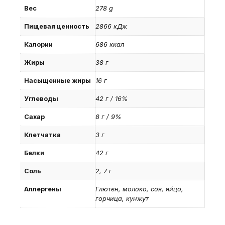
Вес
278 g
Пищевая ценность
2866 кДж
Калории
686 ккал
Жиры
38 г
Насыщенные жиры
16 г
Углеводы
42 г / 16%
Сахар
8 г / 9%
Клетчатка
3 г
Белки
42 г
Соль
2, 7 г
Аллергены
Глютен, молоко, соя, яйцо,
горчица, кунжут