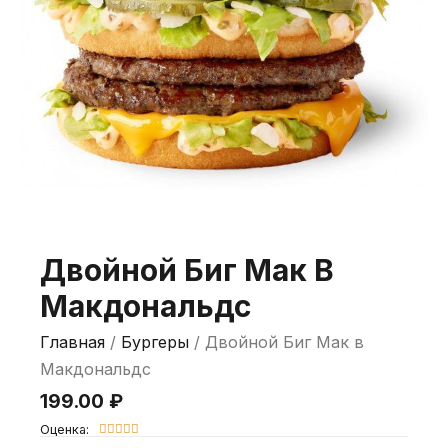
Двойной Биг Мак В
Макдональдс
Главная
/
Бургеры
/ Двойной Биг Мак в
Макдональдс
199.00
₽
Оценка:




