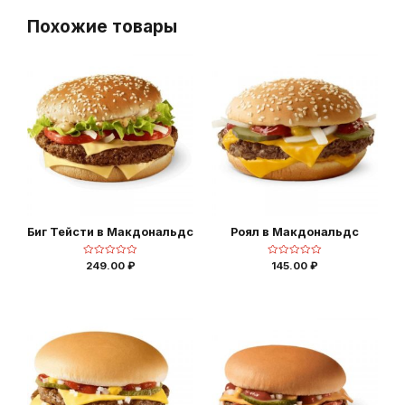
Похожие товары
Биг Тейсти в Макдональдс
Роял в Макдональдс
Оценка
Оценка
249.00
₽
145.00
₽
0
0
из
из
5
5