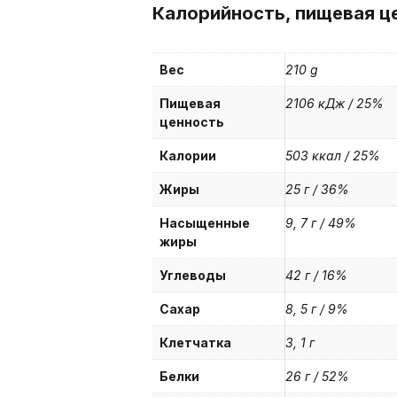
Калорийность, пищевая ц
Вес
210 g
Пищевая
2106 кДж / 25%
ценность
Калории
503 ккал / 25%
Жиры
25 г / 36%
Насыщенные
9, 7 г / 49%
жиры
Углеводы
42 г / 16%
Сахар
8, 5 г / 9%
Клетчатка
3, 1 г
Белки
26 г / 52%