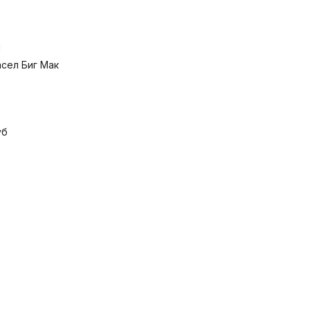
и
сел Биг Мак
уб