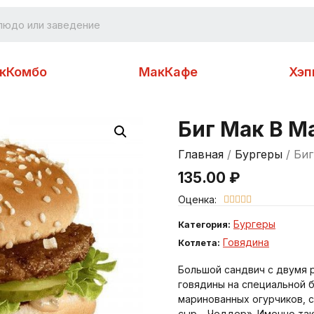
кКомбо
МакКафе
Хэп
Биг Мак В М
Главная
/
Бургеры
/ Би
135.00
₽
Оценка:





Бургеры
Категория:
Говядина
Котлета:
Большой сандвич с двумя 
говядины на специальной б
маринованных огурчиков, с
сыр – Чеддер». Именно та