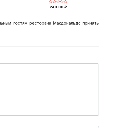
249.00
₽
Оценка
0
из
5
льным гостям ресторана Макдональдс принять