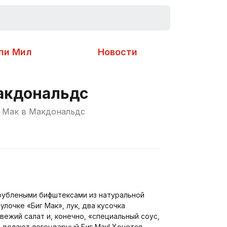
пи Мил
Новости
акдональдс
г Мак в Макдональдс
рублеными бифштексами из натуральной
улочке «Биг Мак», лук, два кусочка
вежий салат и, конечно, «специальный соус,
к делают легендарный Биг Мак! Хочется