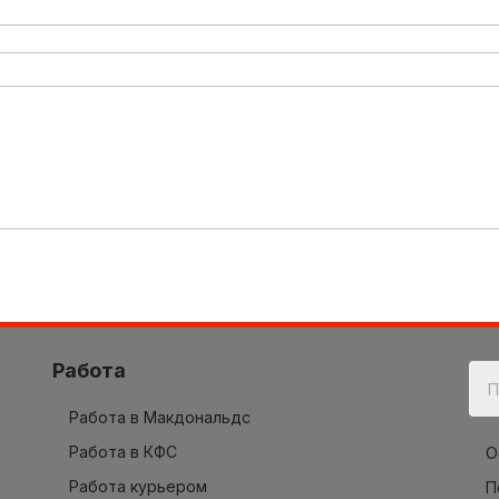
Работа
Работа в Макдональдс
Работа в КФС
О
Работа курьером
П