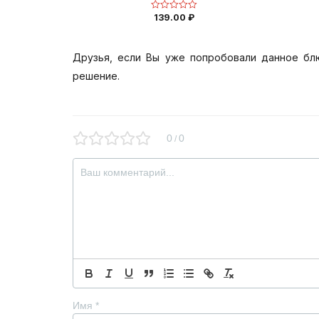
139.00
₽
Оценка
0
из
5
Друзья, если Вы уже попробовали данное бл
решение.
0
0
/
Имя
*