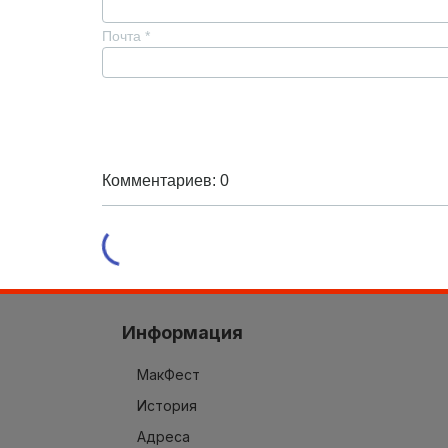
Почта
*
Комментариев: 0
Информация
МакФест
История
Адреса