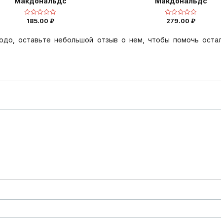
Макдональдс
Макдональдс
185.00
₽
279.00
₽
Оценка
Оценка
0
0
из
из
5
5
юдо, оставьте небольшой отзыв о нем, чтобы помочь оста