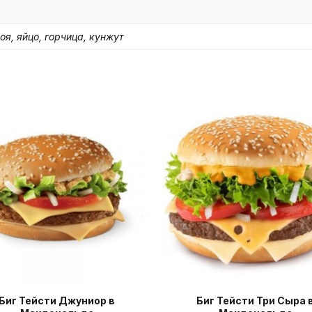
оя, яйцо, горчица, кунжут
Биг Тейсти Джуниор в
Биг Тейсти Три Сыра 